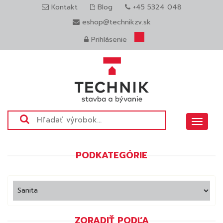
Kontakt
Blog
+45 5324 048
eshop@technikzv.sk
Prihlásenie
Toggle
navigat
PODKATEGÓRIE
ZORADIŤ PODĽA