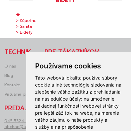
BIDETY
> Kúpeľne
> Sanita
> Bidety
TECHNIK
PRE ZÁKAZNÍKOV
Používame cookies
O nás
Obchodné podmienky
Blog
Reklamácie
Táto webová lokalita používa súbory
cookie a iné technológie sledovania na
Kontakt
Ochrana osobných údajov (GDRP)
zlepšenie vášho zážitku z prehliadania
Virtuálna prehliadka
Vrátenie tovaru
na nasledujúce účely:
na umožnenie
základnej funkčnosti webovej stránky
,
PREDAJŇA
pre lepší zážitok na webe
,
na meranie
vášho záujmu o naše produkty a
045 5324 050
obchod@technikzv.sk
služby a na prispôsobenie