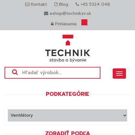
Kontakt
Blog
+45 5324 048
eshop@technikzv.sk
Prihlásenie
Toggle
navigat
PODKATEGÓRIE
ZORADIŤ PODĽA