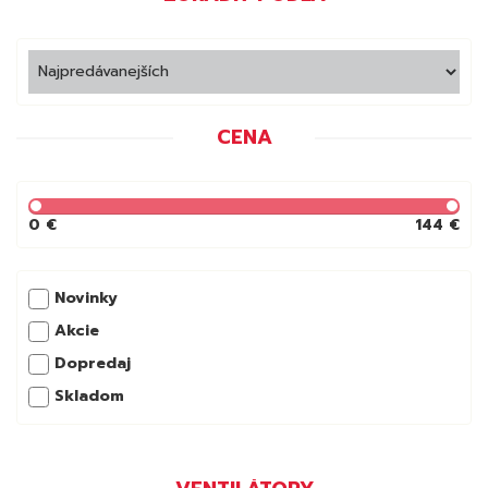
CENA
0 €
144 €
Novinky
Akcie
Dopredaj
Skladom