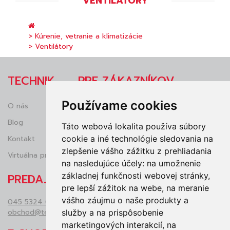
VENTILÁTORY
> Kúrenie, vetranie a klimatizácie
> Ventilátory
TECHNIK
PRE ZÁKAZNÍKOV
Používame cookies
O nás
Obchodné podmienky
Blog
Reklamácie
Táto webová lokalita používa súbory
cookie a iné technológie sledovania na
Kontakt
Ochrana osobných údajov (GDRP)
zlepšenie vášho zážitku z prehliadania
Virtuálna prehliadka
Vrátenie tovaru
na nasledujúce účely:
na umožnenie
základnej funkčnosti webovej stránky
,
PREDAJŇA
pre lepší zážitok na webe
,
na meranie
vášho záujmu o naše produkty a
045 5324 050
obchod@technikzv.sk
služby a na prispôsobenie
marketingových interakcií
,
na