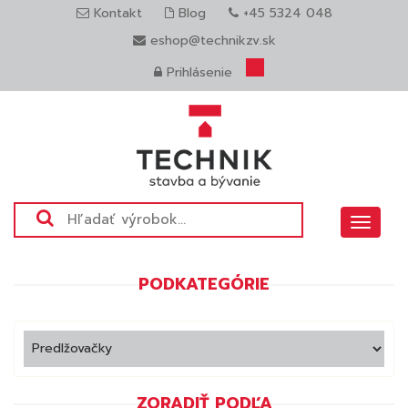
Kontakt
Blog
+45 5324 048
eshop@technikzv.sk
Prihlásenie
Toggle
navigat
PODKATEGÓRIE
ZORADIŤ PODĽA