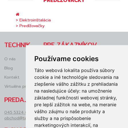
PREDLŽOVAČKY
> Elektroinštalácia
> Predlžovačky
TECHNIK
PRE ZÁKAZNÍKOV
Používame cookies
O nás
Obchodné podmienky
Blog
Reklamácie
Táto webová lokalita používa súbory
cookie a iné technológie sledovania na
Kontakt
Ochrana osobných údajov (GDRP)
zlepšenie vášho zážitku z prehliadania
Virtuálna prehliadka
Vrátenie tovaru
na nasledujúce účely:
na umožnenie
základnej funkčnosti webovej stránky
,
PREDAJŇA
pre lepší zážitok na webe
,
na meranie
vášho záujmu o naše produkty a
045 5324 050
obchod@technikzv.sk
služby a na prispôsobenie
marketingových interakcií
,
na