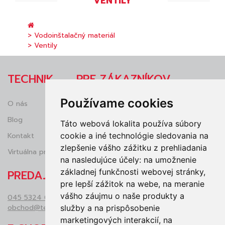
VENTILY
> Vodoinštalačný materiál
> Ventily
TECHNIK
PRE ZÁKAZNÍKOV
Používame cookies
O nás
Obchodné podmienky
Blog
Reklamácie
Táto webová lokalita používa súbory
cookie a iné technológie sledovania na
Kontakt
Ochrana osobných údajov (GDRP)
zlepšenie vášho zážitku z prehliadania
Virtuálna prehliadka
Vrátenie tovaru
na nasledujúce účely:
na umožnenie
základnej funkčnosti webovej stránky
,
PREDAJŇA
pre lepší zážitok na webe
,
na meranie
vášho záujmu o naše produkty a
045 5324 050
obchod@technikzv.sk
služby a na prispôsobenie
marketingových interakcií
,
na