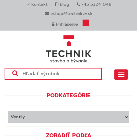
Kontakt
Blog
+45 5324 048
eshop@technikzv.sk
Prihlásenie
Toggle
navigat
PODKATEGÓRIE
ZORADIŤ PODĽA