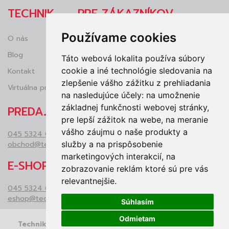
Zeta (kombi aj samostatne stojace), čím
TECHNIK
PRE ZÁKAZNÍKOV
vytvára s keramikou vizuálne aj funkčne
jednotný celok.
Používame cookies
O nás
Obchodné podmienky
Prednosti duroplastovej dosky Zeta:
Blog
Reklamácie
Táto webová lokalita používa súbory
Odolný materiál:
Odoláva
cookie a iné technológie sledovania na
Kontakt
Ochrana osobných údajov (GDRP)
poškriabaniu a bežným čistiacim
zlepšenie vášho zážitku z prehliadania
Virtuálna prehliadka
Vrátenie tovaru
prostriedkom.
na nasledujúce účely:
na umožnenie
Hygienický povrch:
Neporézny
základnej funkčnosti webovej stránky
,
PREDAJŇA
materiál bráni množeniu baktérií.
pre lepší zážitok na webe
,
na meranie
Tvarová stálosť:
Doska sa
vášho záujmu o naše produkty a
045 5324 050
neprehýba a pevne drží na mise.
obchod@technikzv.sk
služby a na prispôsobenie
Jednoduchá montáž:
Súčasťou
marketingových interakcií
,
na
balenia sú kvalitné úchyty pre stabilné
E-SHOP
zobrazovanie reklám ktoré sú pre vás
upevnenie.
relevantnejšie
.
045 5324 048
Technická poznámka:
eshop@technikzv.sk
Súhlasím
Tento model je v klasickom prevedení
bez
Odmietam
spomaľovacieho mechanizmu
. Ak
Technik © 2026
vytvoril:
LLARIK