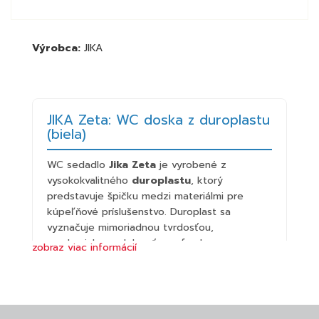
Výrobca:
JIKA
JIKA Zeta: WC doska z duroplastu
(biela)
WC sedadlo
Jika Zeta
je vyrobené z
vysokokvalitného
duroplastu
, ktorý
predstavuje špičku medzi materiálmi pre
kúpeľňové príslušenstvo. Duroplast sa
vyznačuje mimoriadnou tvrdosťou,
mechanickou odolnosťou a farebnou
zobraz viac informácií
stálosťou. Vďaka svojej neporéznej štruktúre
je materiál vysoko hygienický a ľahko sa
udržiava. Dizajn dosky je navrhnutý tak, aby
presne pasoval na všetky typy WC mís série