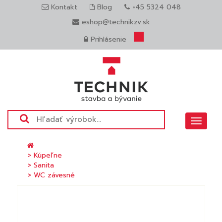
Kontakt
Blog
+45 5324 048
eshop@technikzv.sk
Prihlásenie
Toggle
navigat
> Kúpeľne
> Sanita
> WC závesné