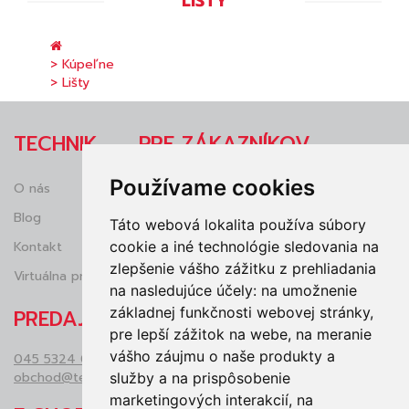
LIŠTY
> Kúpeľne
> Lišty
TECHNIK
PRE ZÁKAZNÍKOV
Používame cookies
O nás
Obchodné podmienky
Blog
Reklamácie
Táto webová lokalita používa súbory
cookie a iné technológie sledovania na
Kontakt
Ochrana osobných údajov (GDRP)
zlepšenie vášho zážitku z prehliadania
Virtuálna prehliadka
Vrátenie tovaru
na nasledujúce účely:
na umožnenie
základnej funkčnosti webovej stránky
,
PREDAJŇA
pre lepší zážitok na webe
,
na meranie
vášho záujmu o naše produkty a
045 5324 050
obchod@technikzv.sk
služby a na prispôsobenie
marketingových interakcií
,
na