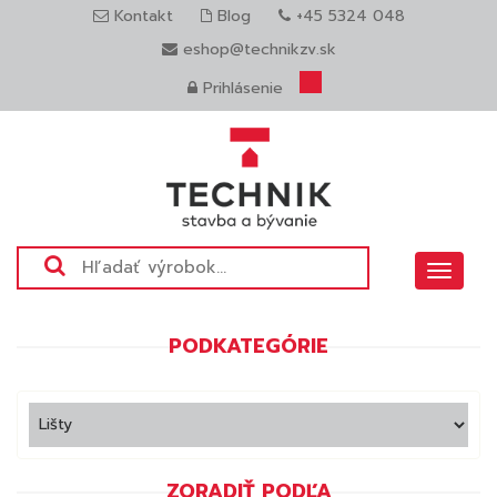
Kontakt
Blog
+45 5324 048
eshop@technikzv.sk
Prihlásenie
Toggle
navigat
PODKATEGÓRIE
ZORADIŤ PODĽA