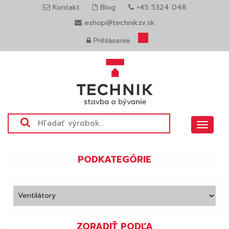
Kontakt
Blog
+45 5324 048
eshop@technikzv.sk
Prihlásenie
Toggle
navigat
PODKATEGÓRIE
ZORADIŤ PODĽA