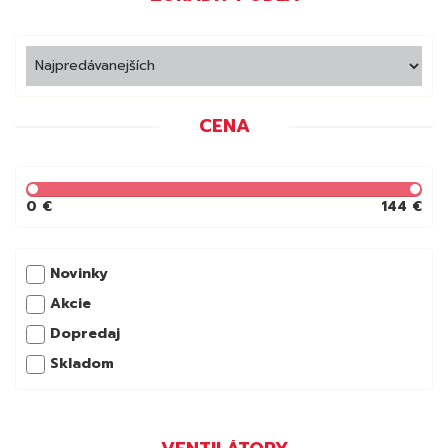
CENA
0 €
144 €
Novinky
Akcie
Dopredaj
Skladom