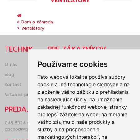
VENTILÁTORY
> Dom a záhrada
> Ventilátory
TECHNIK
PRE ZÁKAZNÍKOV
Používame cookies
O nás
Obchodné podmienky
Blog
Reklamácie
Táto webová lokalita používa súbory
cookie a iné technológie sledovania na
Kontakt
Ochrana osobných údajov (GDRP)
zlepšenie vášho zážitku z prehliadania
Virtuálna prehliadka
Vrátenie tovaru
na nasledujúce účely:
na umožnenie
základnej funkčnosti webovej stránky
,
PREDAJŇA
pre lepší zážitok na webe
,
na meranie
vášho záujmu o naše produkty a
045 5324 050
obchod@technikzv.sk
služby a na prispôsobenie
marketingových interakcií
,
na